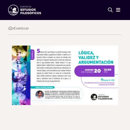
Eventos
Novedades
Eventos
Investigación
Redes
Publicaciones
Galería
ES
EN
Acerca de nosotros
Miembros
Reglamento
Convenios