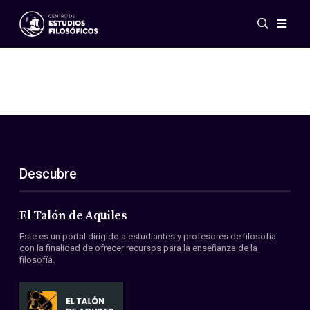
Eventos
Novedades
Investigación
Redes
Publicaciones
Galería
Descubre
ES
EN
Acerca de nosotros
Miembros
El Talón de Aquiles
Reglamento
Este es un portal dirigido a estudiantes y profesores de filosofía
Convenios
con la finalidad de ofrecer recursos para la enseñanza de la
filosofía.