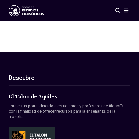
Eventos
Novedades
Investigación
Redes
Publicaciones
Galería
Descubre
ES
EN
Acerca de nosotros
Miembros
El Talón de Aquiles
Reglamento
Este es un portal dirigido a estudiantes y profesores de filosofía
Convenios
con la finalidad de ofrecer recursos para la enseñanza de la
filosofía.