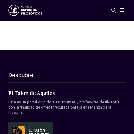
Eventos
Novedades
Investigación
Redes
Publicaciones
Galería
Descubre
ES
EN
Acerca de nosotros
Miembros
El Talón de Aquiles
Reglamento
Este es un portal dirigido a estudiantes y profesores de filosofía
Convenios
con la finalidad de ofrecer recursos para la enseñanza de la
filosofía.