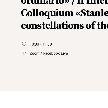
ordinario» / II Inte
Colloquium «Stanle
constellations of t
10:00 - 11:30
Zoom / Facebook Live