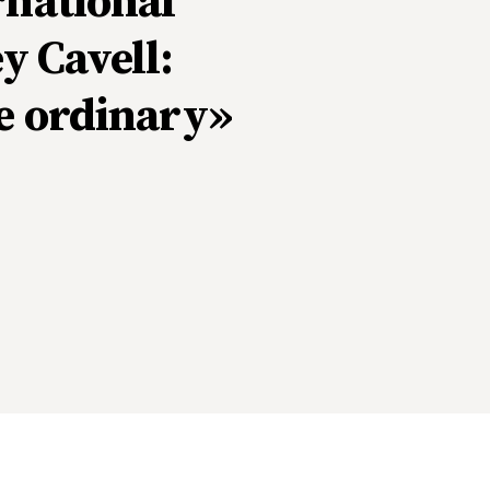
rnational
y Cavell:
he ordinary»