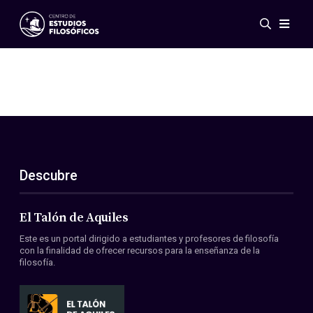
Eventos
Novedades
Investigación
Redes
Publicaciones
Galería
Descubre
ES
EN
Acerca de nosotros
Miembros
El Talón de Aquiles
Reglamento
Este es un portal dirigido a estudiantes y profesores de filosofía
Convenios
con la finalidad de ofrecer recursos para la enseñanza de la
filosofía.