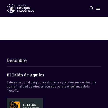
Eventos
Novedades
Investigación
Redes
Publicaciones
Galería
Descubre
ES
EN
Acerca de nosotros
Miembros
El Talón de Aquiles
Reglamento
Este es un portal dirigido a estudiantes y profesores de filosofía
Convenios
con la finalidad de ofrecer recursos para la enseñanza de la
filosofía.