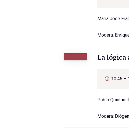
María José Fráp
Modera: Enriqu
La lógica 
10:45 – 
Pablo Quintanil
Modera: Dióge