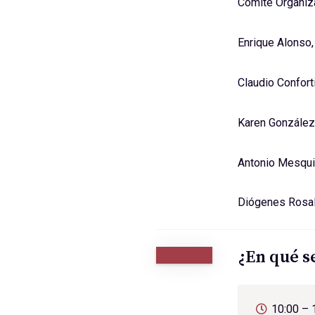
Comité Organi
Enrique Alonso
Claudio Conforti
Karen González
Antonio Mesqui
Diógenes Rosale
¿En qué s
10:00 – 