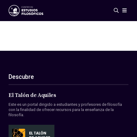
Eventos
Novedades
Investigación
Redes
Publicaciones
Galería
Descubre
ES
EN
Acerca de nosotros
Miembros
El Talón de Aquiles
Reglamento
Este es un portal dirigido a estudiantes y profesores de filosofía
Convenios
con la finalidad de ofrecer recursos para la enseñanza de la
filosofía.