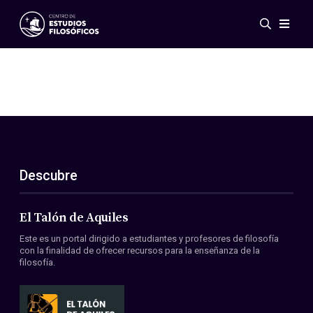
Eventos
Novedades
Investigación
Redes
Publicaciones
Galería
Descubre
ES
EN
Acerca de nosotros
Miembros
El Talón de Aquiles
Reglamento
Este es un portal dirigido a estudiantes y profesores de filosofía
Convenios
con la finalidad de ofrecer recursos para la enseñanza de la
filosofía.