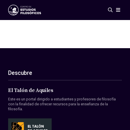
Eventos
Novedades
Investigación
Redes
Publicaciones
Galería
Descubre
ES
EN
Acerca de nosotros
Miembros
El Talón de Aquiles
Reglamento
Este es un portal dirigido a estudiantes y profesores de filosofía
Convenios
con la finalidad de ofrecer recursos para la enseñanza de la
filosofía.