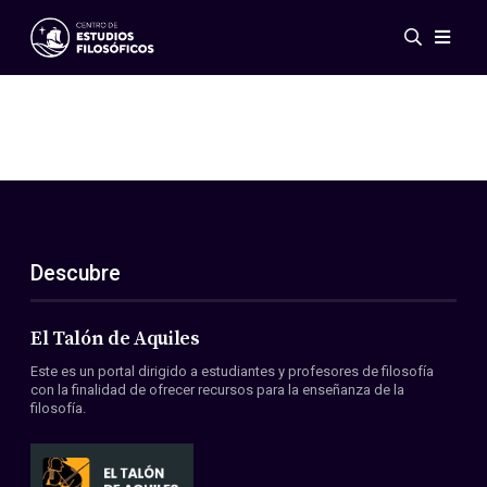
Eventos
Novedades
Investigación
Redes
Publicaciones
Galería
Descubre
ES
EN
Acerca de nosotros
Miembros
El Talón de Aquiles
Reglamento
Este es un portal dirigido a estudiantes y profesores de filosofía
Convenios
con la finalidad de ofrecer recursos para la enseñanza de la
filosofía.