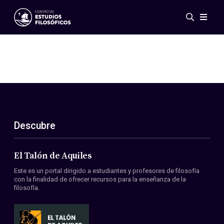
Eventos
Novedades
Investigación
Redes
Publicaciones
Galería
Descubre
ES
EN
Acerca de nosotros
Miembros
El Talón de Aquiles
Reglamento
Este es un portal dirigido a estudiantes y profesores de filosofía
Convenios
con la finalidad de ofrecer recursos para la enseñanza de la
filosofía.