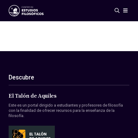
Eventos
Novedades
Investigación
Redes
Publicaciones
Galería
Descubre
ES
EN
Acerca de nosotros
Miembros
El Talón de Aquiles
Reglamento
Este es un portal dirigido a estudiantes y profesores de filosofía
Convenios
con la finalidad de ofrecer recursos para la enseñanza de la
filosofía.