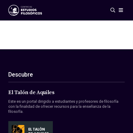
Eventos
Novedades
Investigación
Redes
Publicaciones
Galería
Descubre
ES
EN
Acerca de nosotros
Miembros
El Talón de Aquiles
Reglamento
Este es un portal dirigido a estudiantes y profesores de filosofía
Convenios
con la finalidad de ofrecer recursos para la enseñanza de la
filosofía.