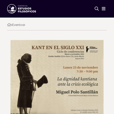
Eventos
Novedades
Eventos
Investigación
Redes
Publicaciones
Galería
ES
EN
Acerca de nosotros
Miembros
Reglamento
Convenios