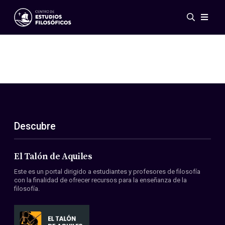
Eventos
Novedades
Investigación
Redes
Publicaciones
Galería
Descubre
ES
EN
Acerca de nosotros
Miembros
El Talón de Aquiles
Reglamento
Este es un portal dirigido a estudiantes y profesores de filosofía
Convenios
con la finalidad de ofrecer recursos para la enseñanza de la
filosofía.