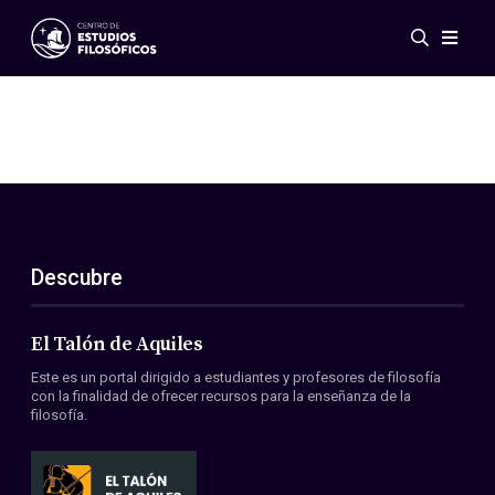
Eventos
Novedades
Investigación
Redes
Publicaciones
Galería
Descubre
ES
EN
Acerca de nosotros
Miembros
El Talón de Aquiles
Reglamento
Este es un portal dirigido a estudiantes y profesores de filosofía
Convenios
con la finalidad de ofrecer recursos para la enseñanza de la
filosofía.