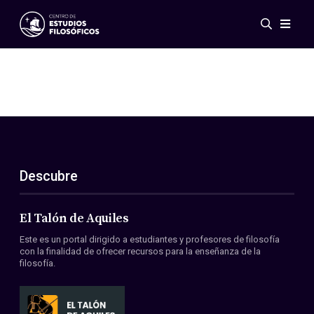
Eventos
Novedades
Investigación
Redes
Publicaciones
Galería
Descubre
ES
EN
Acerca de nosotros
Miembros
El Talón de Aquiles
Reglamento
Este es un portal dirigido a estudiantes y profesores de filosofía
Convenios
con la finalidad de ofrecer recursos para la enseñanza de la
filosofía.