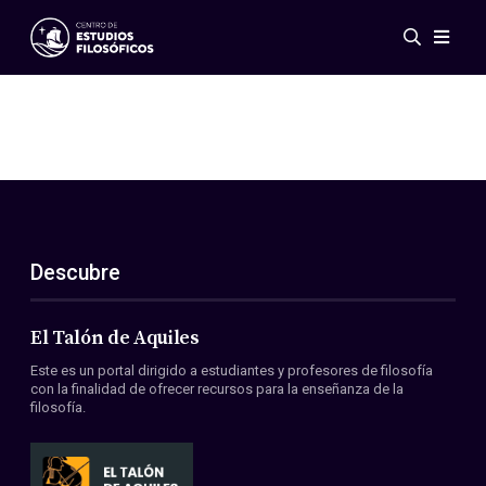
Eventos
Novedades
Investigación
Redes
Publicaciones
Galería
Descubre
ES
EN
Acerca de nosotros
Miembros
El Talón de Aquiles
Reglamento
Este es un portal dirigido a estudiantes y profesores de filosofía
Convenios
con la finalidad de ofrecer recursos para la enseñanza de la
filosofía.