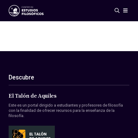
Eventos
Novedades
Investigación
Redes
Publicaciones
Galería
Descubre
ES
EN
Acerca de nosotros
Miembros
El Talón de Aquiles
Reglamento
Este es un portal dirigido a estudiantes y profesores de filosofía
Convenios
con la finalidad de ofrecer recursos para la enseñanza de la
filosofía.