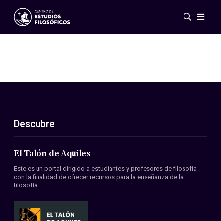
Eventos
Novedades
Investigación
Redes
Publicaciones
Galería
Descubre
ES
EN
Acerca de nosotros
Miembros
El Talón de Aquiles
Reglamento
Este es un portal dirigido a estudiantes y profesores de filosofía
Convenios
con la finalidad de ofrecer recursos para la enseñanza de la
filosofía.