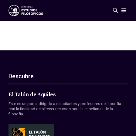
Eventos
Novedades
Investigación
Redes
Publicaciones
Galería
Descubre
ES
EN
Acerca de nosotros
Miembros
El Talón de Aquiles
Reglamento
Este es un portal dirigido a estudiantes y profesores de filosofía
Convenios
con la finalidad de ofrecer recursos para la enseñanza de la
filosofía.