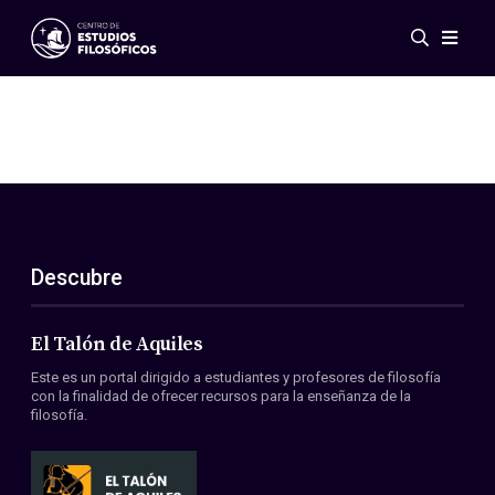
Eventos
Novedades
Investigación
Redes
Publicaciones
Galería
Descubre
ES
EN
Acerca de nosotros
Miembros
El Talón de Aquiles
Reglamento
Este es un portal dirigido a estudiantes y profesores de filosofía
Convenios
con la finalidad de ofrecer recursos para la enseñanza de la
filosofía.