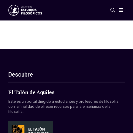
Eventos
Novedades
Investigación
Redes
Publicaciones
Galería
Descubre
ES
EN
Acerca de nosotros
Miembros
El Talón de Aquiles
Reglamento
Este es un portal dirigido a estudiantes y profesores de filosofía
Convenios
con la finalidad de ofrecer recursos para la enseñanza de la
filosofía.