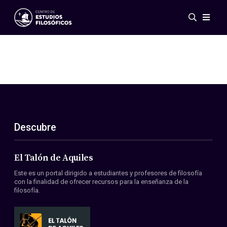
Eventos
Novedades
Investigación
Redes
Publicaciones
Galería
Descubre
ES
EN
Acerca de nosotros
Miembros
El Talón de Aquiles
Reglamento
Este es un portal dirigido a estudiantes y profesores de filosofía
Convenios
con la finalidad de ofrecer recursos para la enseñanza de la
filosofía.