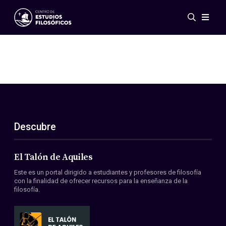
Eventos
Novedades
Investigación
Redes
Publicaciones
Galería
Descubre
ES
EN
Acerca de nosotros
Miembros
El Talón de Aquiles
Reglamento
Este es un portal dirigido a estudiantes y profesores de filosofía
Convenios
con la finalidad de ofrecer recursos para la enseñanza de la
filosofía.