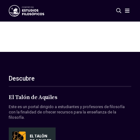
Eventos
Novedades
Investigación
Redes
Publicaciones
Galería
Descubre
ES
EN
Acerca de nosotros
Miembros
El Talón de Aquiles
Reglamento
Este es un portal dirigido a estudiantes y profesores de filosofía
Convenios
con la finalidad de ofrecer recursos para la enseñanza de la
filosofía.