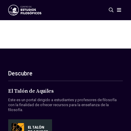
Eventos
Novedades
Investigación
Redes
Publicaciones
Galería
Descubre
ES
EN
Acerca de nosotros
Miembros
El Talón de Aquiles
Reglamento
Este es un portal dirigido a estudiantes y profesores de filosofía
Convenios
con la finalidad de ofrecer recursos para la enseñanza de la
filosofía.