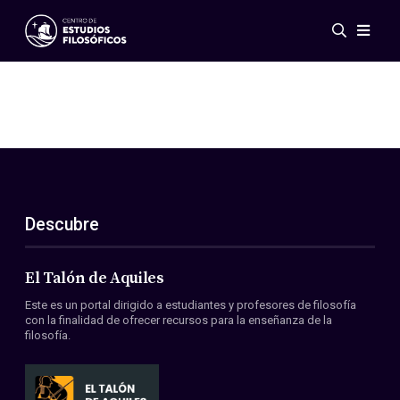
Eventos
Novedades
Investigación
Redes
Publicaciones
Galería
Descubre
ES
EN
Acerca de nosotros
Miembros
El Talón de Aquiles
Reglamento
Este es un portal dirigido a estudiantes y profesores de filosofía
Convenios
con la finalidad de ofrecer recursos para la enseñanza de la
filosofía.