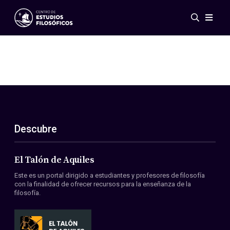
Eventos
Novedades
Investigación
Redes
Publicaciones
Galería
Descubre
ES
EN
Acerca de nosotros
Miembros
El Talón de Aquiles
Reglamento
Este es un portal dirigido a estudiantes y profesores de filosofía
Convenios
con la finalidad de ofrecer recursos para la enseñanza de la
filosofía.