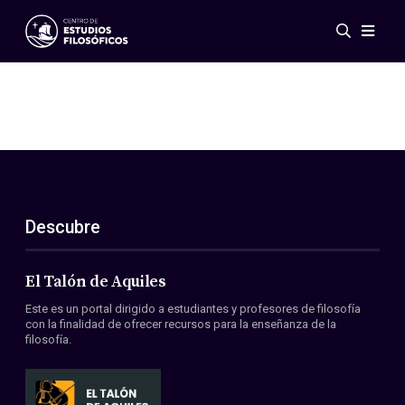
Eventos
Novedades
Investigación
Redes
Publicaciones
Galería
Descubre
ES
EN
Acerca de nosotros
Miembros
El Talón de Aquiles
Reglamento
Este es un portal dirigido a estudiantes y profesores de filosofía
Convenios
con la finalidad de ofrecer recursos para la enseñanza de la
filosofía.