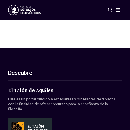
Eventos
Novedades
Investigación
Redes
Publicaciones
Galería
Descubre
ES
EN
Acerca de nosotros
Miembros
El Talón de Aquiles
Reglamento
Este es un portal dirigido a estudiantes y profesores de filosofía
Convenios
con la finalidad de ofrecer recursos para la enseñanza de la
filosofía.