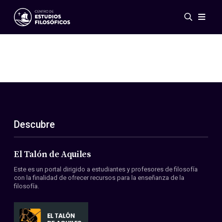
Eventos
Novedades
Investigación
Redes
Publicaciones
Galería
Descubre
ES
EN
Acerca de nosotros
Miembros
El Talón de Aquiles
Reglamento
Este es un portal dirigido a estudiantes y profesores de filosofía
Convenios
con la finalidad de ofrecer recursos para la enseñanza de la
filosofía.