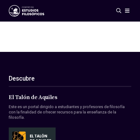
Eventos
Novedades
Investigación
Redes
Publicaciones
Galería
Descubre
ES
EN
Acerca de nosotros
Miembros
El Talón de Aquiles
Reglamento
Este es un portal dirigido a estudiantes y profesores de filosofía
Convenios
con la finalidad de ofrecer recursos para la enseñanza de la
filosofía.