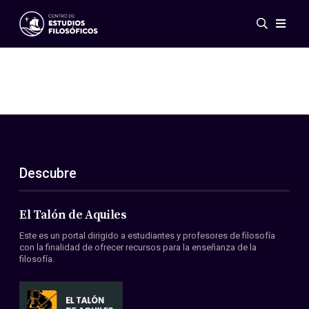
Eventos
Novedades
Investigación
Redes
Publicaciones
Galería
Descubre
ES
EN
Acerca de nosotros
Miembros
El Talón de Aquiles
Reglamento
Este es un portal dirigido a estudiantes y profesores de filosofía
Convenios
con la finalidad de ofrecer recursos para la enseñanza de la
filosofía.