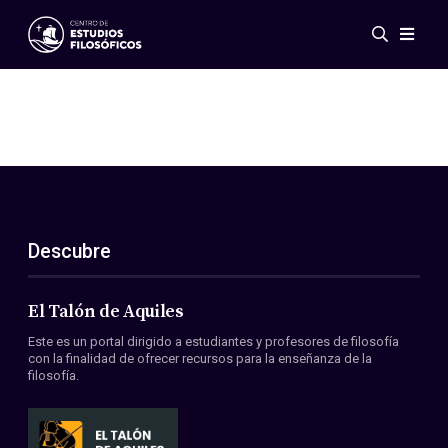
Eventos
Novedades
Investigación
Redes
Publicaciones
Galería
Descubre
ES
EN
Acerca de nosotros
Miembros
El Talón de Aquiles
Reglamento
Este es un portal dirigido a estudiantes y profesores de filosofía
Convenios
con la finalidad de ofrecer recursos para la enseñanza de la
filosofía.