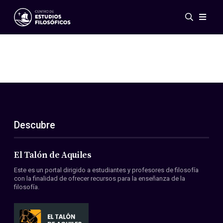
Eventos
Novedades
Investigación
Redes
Publicaciones
Galería
Descubre
ES
EN
Acerca de nosotros
Miembros
El Talón de Aquiles
Reglamento
Este es un portal dirigido a estudiantes y profesores de filosofía
Convenios
con la finalidad de ofrecer recursos para la enseñanza de la
filosofía.