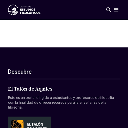
Eventos
Novedades
Investigación
Redes
Publicaciones
Galería
Descubre
ES
EN
Acerca de nosotros
Miembros
El Talón de Aquiles
Reglamento
Este es un portal dirigido a estudiantes y profesores de filosofía
Convenios
con la finalidad de ofrecer recursos para la enseñanza de la
filosofía.