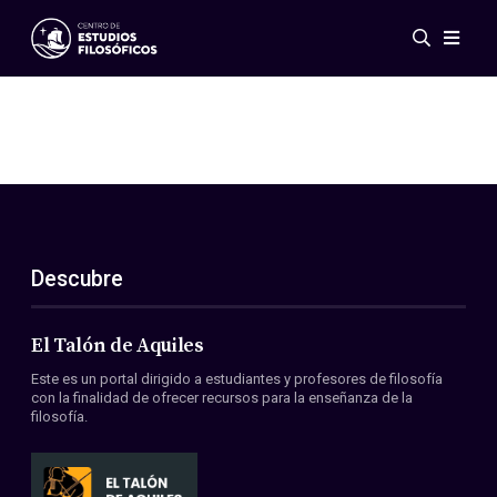
Eventos
Novedades
Investigación
Redes
Publicaciones
Galería
Descubre
ES
EN
Acerca de nosotros
Miembros
El Talón de Aquiles
Reglamento
Este es un portal dirigido a estudiantes y profesores de filosofía
Convenios
con la finalidad de ofrecer recursos para la enseñanza de la
filosofía.