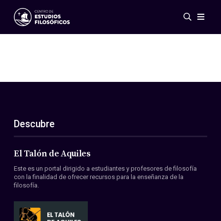
Eventos
Novedades
Investigación
Redes
Publicaciones
Galería
Descubre
ES
EN
Acerca de nosotros
Miembros
El Talón de Aquiles
Reglamento
Este es un portal dirigido a estudiantes y profesores de filosofía
Convenios
con la finalidad de ofrecer recursos para la enseñanza de la
filosofía.