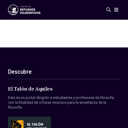
Eventos
Novedades
Investigación
Redes
Publicaciones
Galería
Descubre
ES
EN
Acerca de nosotros
Miembros
El Talón de Aquiles
Reglamento
Este es un portal dirigido a estudiantes y profesores de filosofía
Convenios
con la finalidad de ofrecer recursos para la enseñanza de la
filosofía.