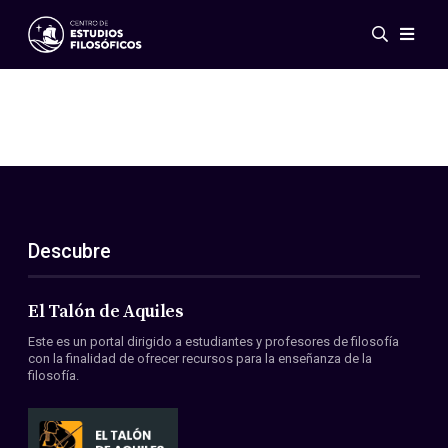
Eventos
Novedades
Investigación
Redes
Publicaciones
Galería
Descubre
ES
EN
Acerca de nosotros
Miembros
El Talón de Aquiles
Reglamento
Este es un portal dirigido a estudiantes y profesores de filosofía
Convenios
con la finalidad de ofrecer recursos para la enseñanza de la
filosofía.