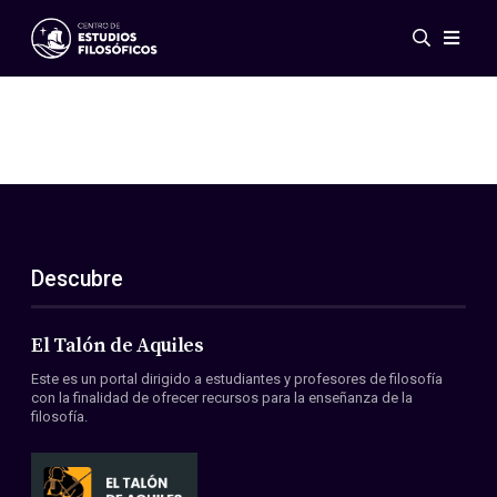
Eventos
Novedades
Investigación
Redes
Publicaciones
Galería
Descubre
ES
EN
Acerca de nosotros
Miembros
El Talón de Aquiles
Reglamento
Este es un portal dirigido a estudiantes y profesores de filosofía
Convenios
con la finalidad de ofrecer recursos para la enseñanza de la
filosofía.