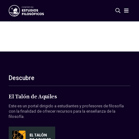
Eventos
Novedades
Investigación
Redes
Publicaciones
Galería
Descubre
ES
EN
Acerca de nosotros
Miembros
El Talón de Aquiles
Reglamento
Este es un portal dirigido a estudiantes y profesores de filosofía
Convenios
con la finalidad de ofrecer recursos para la enseñanza de la
filosofía.