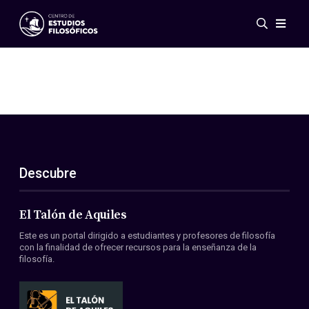
Eventos
Novedades
Investigación
Redes
Publicaciones
Galería
Descubre
ES
EN
Acerca de nosotros
Miembros
El Talón de Aquiles
Reglamento
Este es un portal dirigido a estudiantes y profesores de filosofía
Convenios
con la finalidad de ofrecer recursos para la enseñanza de la
filosofía.