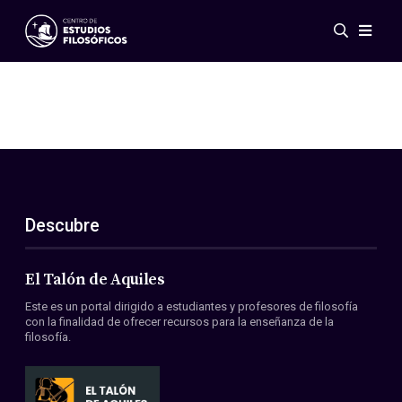
Eventos
Novedades
Investigación
Redes
Publicaciones
Galería
Descubre
ES
EN
Acerca de nosotros
Miembros
El Talón de Aquiles
Reglamento
Este es un portal dirigido a estudiantes y profesores de filosofía
Convenios
con la finalidad de ofrecer recursos para la enseñanza de la
filosofía.