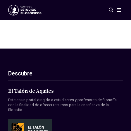
Eventos
Novedades
Investigación
Redes
Publicaciones
Galería
Descubre
ES
EN
Acerca de nosotros
Miembros
El Talón de Aquiles
Reglamento
Este es un portal dirigido a estudiantes y profesores de filosofía
Convenios
con la finalidad de ofrecer recursos para la enseñanza de la
filosofía.