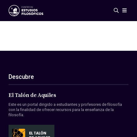
Eventos
Novedades
Investigación
Redes
Publicaciones
Galería
Descubre
ES
EN
Acerca de nosotros
Miembros
El Talón de Aquiles
Reglamento
Este es un portal dirigido a estudiantes y profesores de filosofía
Convenios
con la finalidad de ofrecer recursos para la enseñanza de la
filosofía.