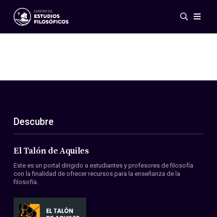
Eventos
Novedades
Investigación
Redes
Publicaciones
Galería
Descubre
ES
EN
Acerca de nosotros
Miembros
El Talón de Aquiles
Reglamento
Este es un portal dirigido a estudiantes y profesores de filosofía
Convenios
con la finalidad de ofrecer recursos para la enseñanza de la
filosofía.